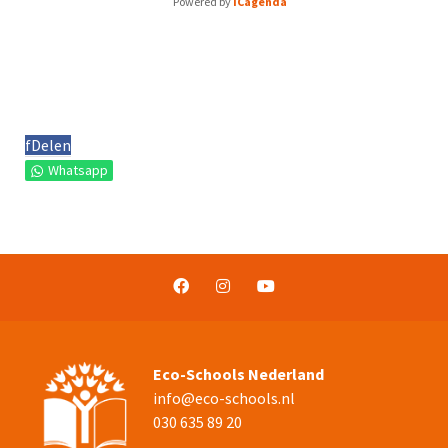
Powered by
iCagenda
f
Delen
Whatsapp
Eco-Schools Nederland
info@eco-schools.nl
030 635 89 20