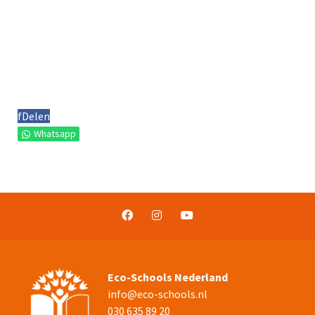
f
Delen
Whatsapp
Eco-Schools Nederland
info@eco-schools.nl
030 635 89 20