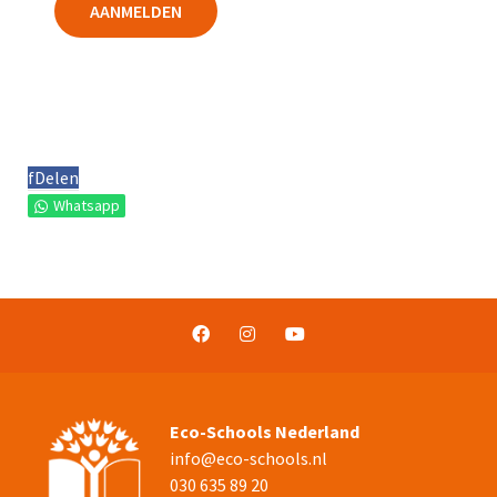
AANMELDEN
f
Delen
Whatsapp
Eco-Schools Nederland
info@eco-schools.nl
030 635 89 20